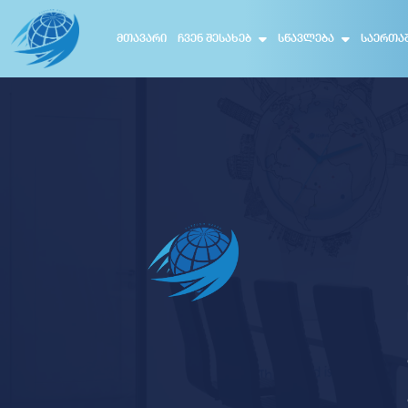
ᲛᲗᲐᲕᲐᲠᲘ
ᲩᲕᲔᲜ ᲨᲔᲡᲐᲮᲔᲑ
ᲡᲬᲐᲕᲚᲔᲑᲐ
ᲡᲐᲔᲠᲗᲐ