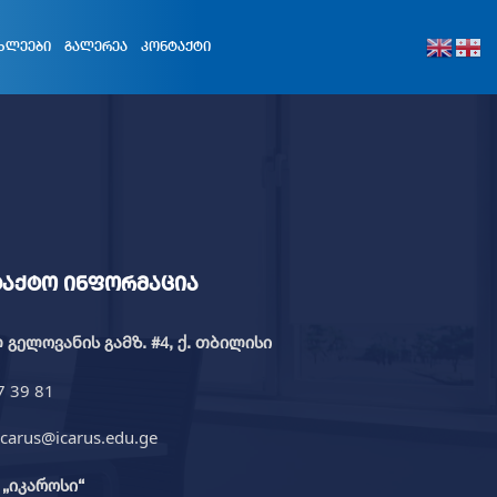
ᲮᲚᲔᲔᲑᲘ
ᲒᲐᲚᲔᲠᲔᲐ
ᲙᲝᲜᲢᲐᲥᲢᲘ
ტაქტო ინფორმაცია
გელოვანის გამზ. #4, ქ. თბილისი
7 39 81
icarus@icarus.edu.ge
„იკაროსი“