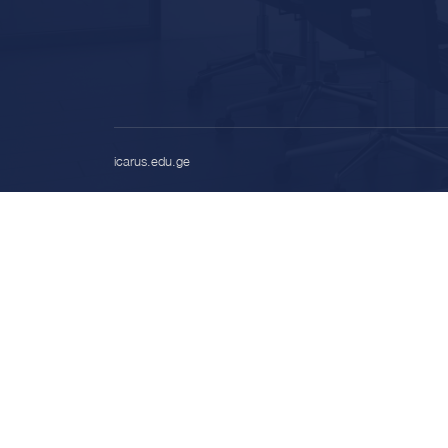
icarus.edu.ge