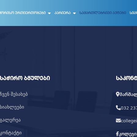
ᲨᲝᲠᲘᲡᲝ ᲣᲠᲗᲘᲔᲠᲗᲝᲑᲔᲑᲘ
ᲙᲐᲠᲘᲔᲠᲐ
ᲡᲐᲛᲐᲠᲗᲚᲔᲑᲠᲘᲕᲘ ᲐᲥᲢᲔᲑᲘ
ᲡᲘᲐ
საჭირო ბმულები
საკონ
ჩვენ შესახებ
მარშალ 
სიახლეები
032 23
გალერეა
college
კონტაქტი
კოლეჯი 