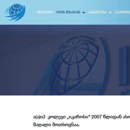
ᲛᲗᲐᲕᲐᲠᲘ
ᲩᲕᲔᲜ ᲨᲔᲡᲐᲮᲔᲑ
ᲡᲬᲐᲕᲚᲔᲑᲐ
ᲡᲐᲔᲠᲗᲐ
ა(ა)იპ კოლეჯი „იკაროსი“ 2007 წლიდან 
მაღალი მოთხოვნაა.