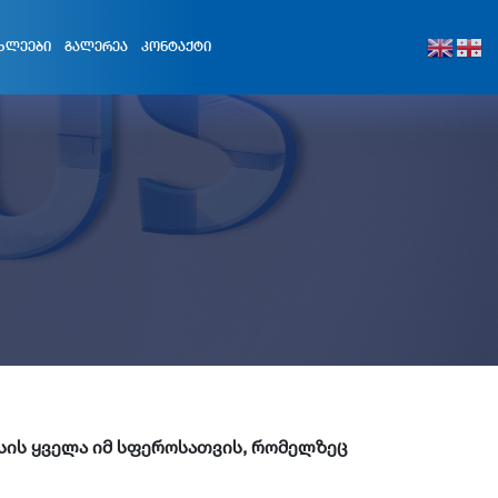
ᲮᲚᲔᲔᲑᲘ
ᲒᲐᲚᲔᲠᲔᲐ
ᲙᲝᲜᲢᲐᲥᲢᲘ
ისის ყველა იმ სფეროსათვის, რომელზეც