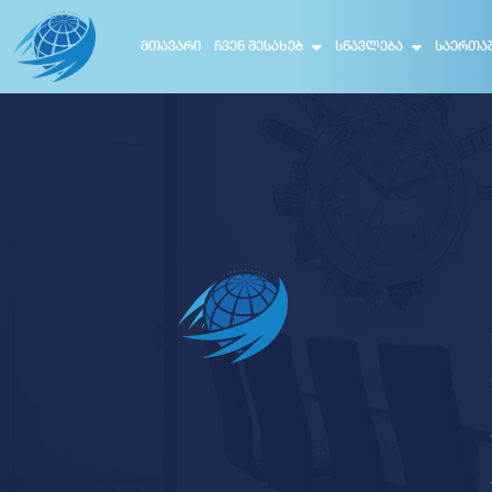
ᲛᲗᲐᲕᲐᲠᲘ
ᲩᲕᲔᲜ ᲨᲔᲡᲐᲮᲔᲑ
ᲡᲬᲐᲕᲚᲔᲑᲐ
ᲡᲐᲔᲠᲗᲐ