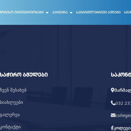
ᲨᲝᲠᲘᲡᲝ ᲣᲠᲗᲘᲔᲠᲗᲝᲑᲔᲑᲘ
ᲙᲐᲠᲘᲔᲠᲐ
ᲡᲐᲛᲐᲠᲗᲚᲔᲑᲠᲘᲕᲘ ᲐᲥᲢᲔᲑᲘ
ᲡᲘᲐ
საჭირო ბმულები
საკონ
ჩვენ შესახებ
მარშალ 
სიახლეები
032 23
გალერეა
college
კონტაქტი
კოლეჯი 