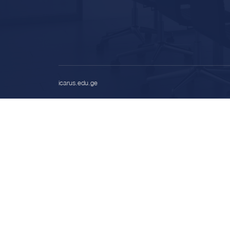
icarus.edu.ge