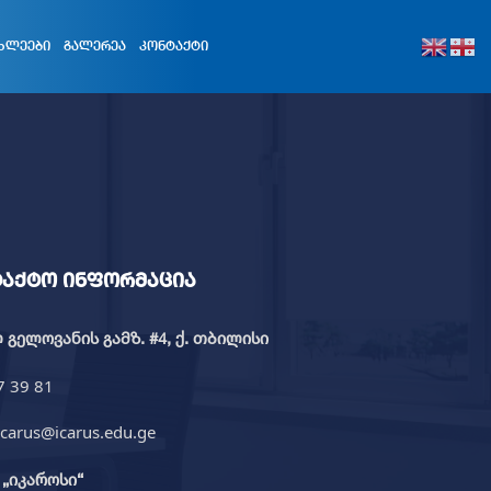
ᲮᲚᲔᲔᲑᲘ
ᲒᲐᲚᲔᲠᲔᲐ
ᲙᲝᲜᲢᲐᲥᲢᲘ
ტაქტო ინფორმაცია
გელოვანის გამზ. #4, ქ. თბილისი
7 39 81
icarus@icarus.edu.ge
„იკაროსი“