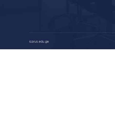
icarus.edu.ge