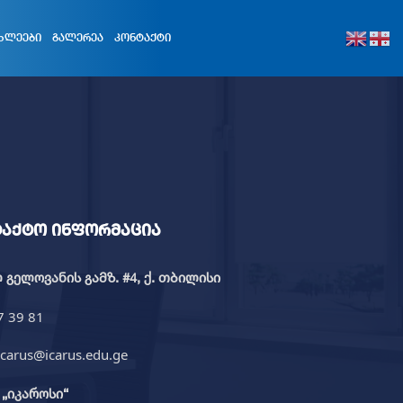
ᲮᲚᲔᲔᲑᲘ
ᲒᲐᲚᲔᲠᲔᲐ
ᲙᲝᲜᲢᲐᲥᲢᲘ
ტაქტო ინფორმაცია
გელოვანის გამზ. #4, ქ. თბილისი
7 39 81
icarus@icarus.edu.ge
„იკაროსი“