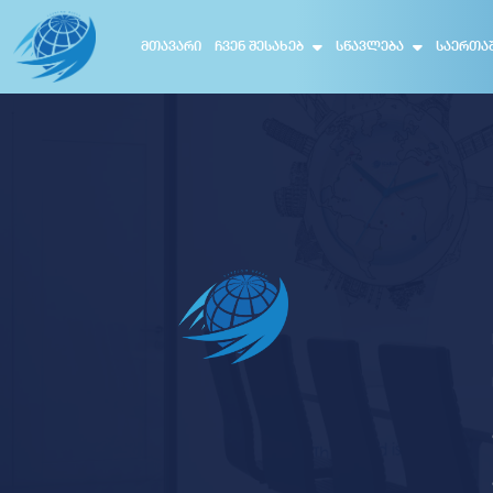
ᲛᲗᲐᲕᲐᲠᲘ
ᲩᲕᲔᲜ ᲨᲔᲡᲐᲮᲔᲑ
ᲡᲬᲐᲕᲚᲔᲑᲐ
ᲡᲐᲔᲠᲗᲐ