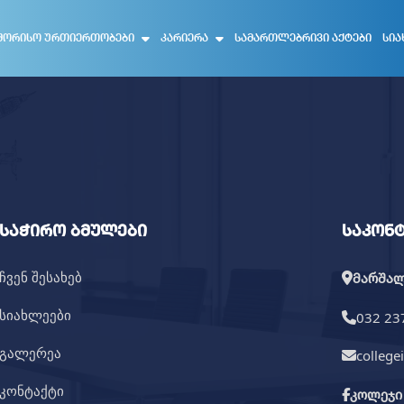
ᲨᲝᲠᲘᲡᲝ ᲣᲠᲗᲘᲔᲠᲗᲝᲑᲔᲑᲘ
ᲙᲐᲠᲘᲔᲠᲐ
ᲡᲐᲛᲐᲠᲗᲚᲔᲑᲠᲘᲕᲘ ᲐᲥᲢᲔᲑᲘ
ᲡᲘᲐ
საჭირო ბმულები
საკონ
ჩვენ შესახებ
მარშალ 
სიახლეები
032 23
გალერეა
college
კონტაქტი
კოლეჯი 